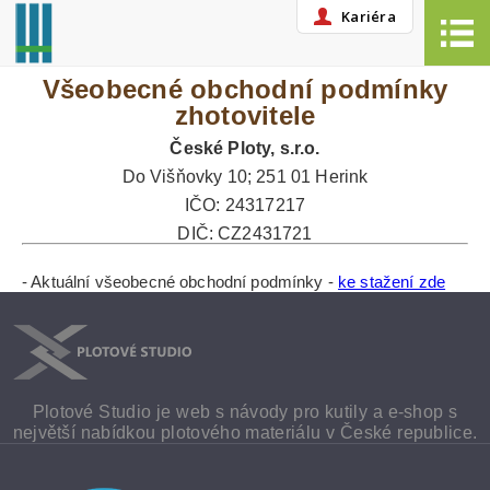
Kariéra
Všeobecné obchodní podmínky
zhotovitele
České Ploty, s.r.o.
Do Višňovky 10; 251 01 Herink
IČO: 24317217
DIČ: CZ2431721
- Aktuální všeobecné obchodní podmínky -
ke stažení zde
Plotové Studio je web s návody pro kutily a e-shop s
největší­ nabí­dkou plotového materiálu v České republice.